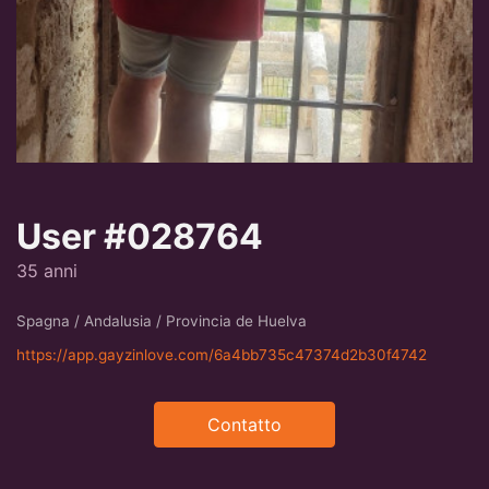
User #028764
35 anni
Spagna / Andalusia / Provincia de Huelva
https://app.gayzinlove.com/6a4bb735c47374d2b30f4742
Contatto