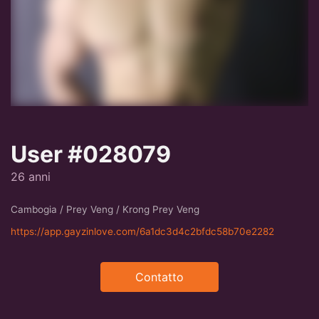
User #028079
26 anni
Cambogia / Prey Veng / Krong Prey Veng
https://app.gayzinlove.com/6a1dc3d4c2bfdc58b70e2282
Contatto