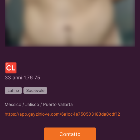
🆑
33 anni 1.76 75
Latino
Socievole
Messico / Jalisco / Puerto Vallarta
https://app.gayzinlove.com/6a1cc4e750503183da0cdf12
Contatto