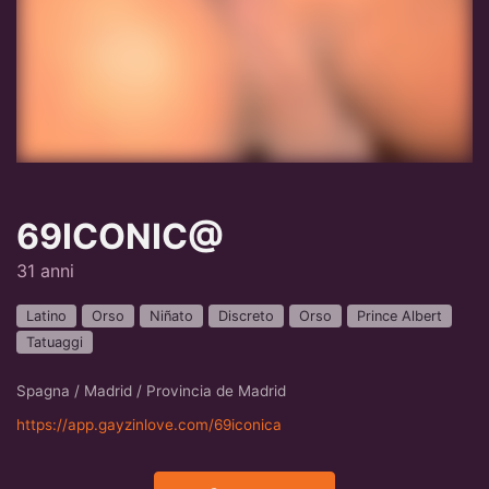
69ICONIC@
31 anni
Latino
Orso
Niñato
Discreto
Orso
Prince Albert
Tatuaggi
Spagna / Madrid / Provincia de Madrid
https://app.gayzinlove.com/69iconica