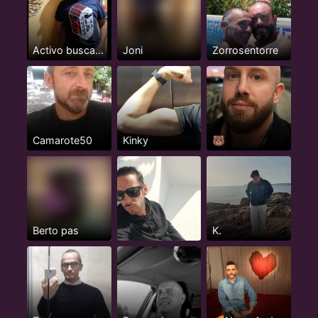
Activo busca pasivos
Joni
Zorrosentorre
Camarote50
Kinky
🐻
Berto pas
K.