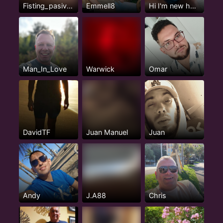
Fisting_pasivazo
Emmell8
Hi I'm new here but not really...
Man_In_Love
Warwick
Omar
DavidTF
Juan Manuel
Juan
Andy
J.A88
Chris