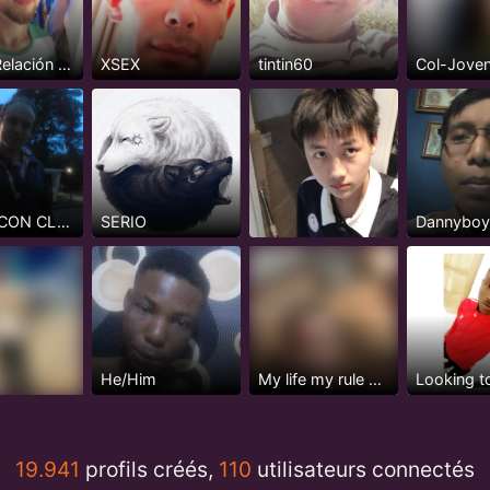
Busco Relación Seria y Estable
XSEX
tintin60
CHICO CON CLASE
SERIO
Dannybo
He/Him
My life my rule my happiness
19.941
profils créés,
110
utilisateurs connectés