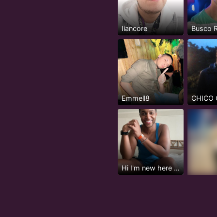
Iiancore
Emmell8
Hi I'm new here but not really...