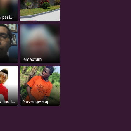
Col-Joven pasivo serio, 24 años
y
lemaxtum
Looking to find love
Never give up