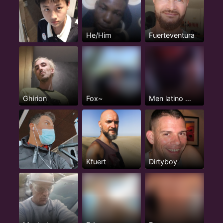
He/Him
Fuerteventura
Ghirion
Fox~
Men latino 🇨🇺🔥
Kfuert
Dirtyboy