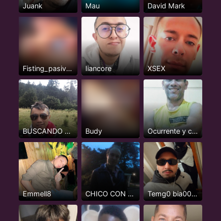
Juank
Mau
David Mark
Fisting_pasivazo
Iiancore
XSEX
BUSCANDO ACTIVOS O INTER MAS ACTIVO NADA DE PASIVOS
Budy
Ocurrente y cientifico
Emmell8
CHICO CON CLASE
Temg0 bia000gra entrega a la ben0ta