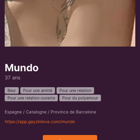
Mundo
37 ans
Beur
Pour une amitié
Pour une relation
Pour une relation ouverte
Pour du polyamour
Espagne / Catalogne / Province de Barcelone
https://app.gayzinlove.com/mundo