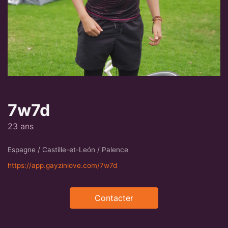
7w7d
23 ans
Espagne / Castille-et-León / Palence
https://app.gayzinlove.com/7w7d
Contacter