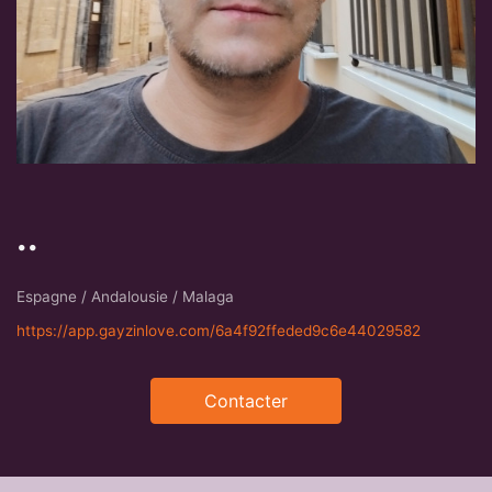
..
Espagne / Andalousie / Malaga
https://app.gayzinlove.com/6a4f92ffeded9c6e44029582
Contacter