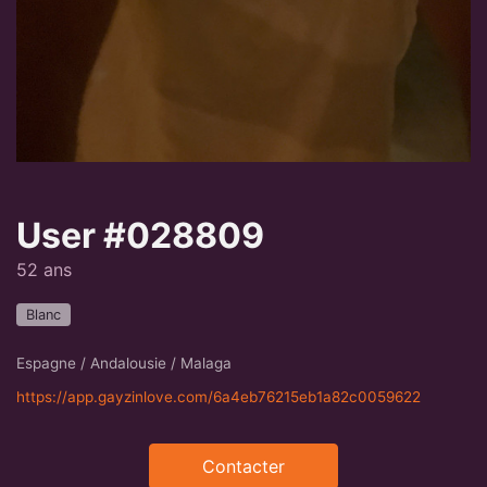
User #028809
52 ans
Blanc
Espagne / Andalousie / Malaga
https://app.gayzinlove.com/6a4eb76215eb1a82c0059622
Contacter