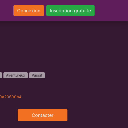
Connexion
Inscription gratuite
Aventureux
Passif
370a20600b4
Contacter