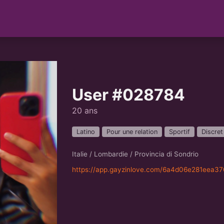
User #028784
20 ans
Latino
Pour une relation
Sportif
Discret
Italie / Lombardie / Provincia di Sondrio
https://app.gayzinlove.com/6a4d06e281eea