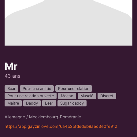
Mr
43 ans
Bear
Pour une amitié
Pour une relation
Pour une relation ouverte
Macho
Musclé
Discret
Maître
Daddy
Bear
Sugar daddy
Allemagne / Mecklembourg-Poméranie
https://app.gayzinlove.com/6a4b2bfdedeb8aec3e0fe912