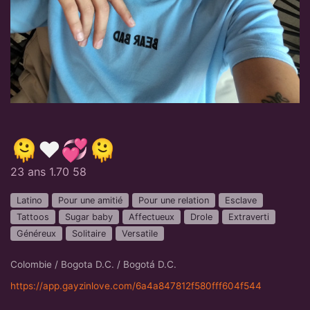
🫠❤️💞🫠
23 ans 1.70 58
Latino
Pour une amitié
Pour une relation
Esclave
Tattoos
Sugar baby
Affectueux
Drole
Extraverti
Généreux
Solitaire
Versatile
Colombie / Bogota D.C. / Bogotá D.C.
https://app.gayzinlove.com/6a4a847812f580fff604f544