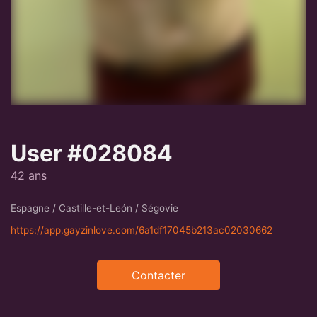
User #028084
42 ans
Espagne / Castille-et-León / Ségovie
https://app.gayzinlove.com/6a1df17045b213ac02030662
Contacter