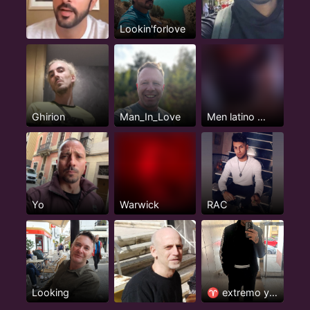
Lookin'forlove
Ghirion
Man_In_Love
Men latino 🇨🇺🔥
Yo
Warwick
RAC
Looking
♈️ extremo y apasionado