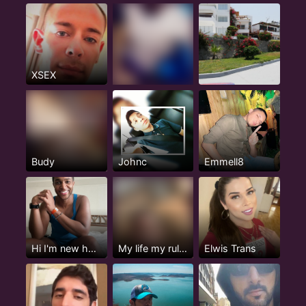
XSEX
Budy
Johnc
Emmell8
Hi I'm new here but not really...
My life my rule my happiness
Elwis Trans