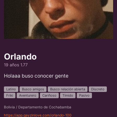
Orlando
19 años 1.77
Holaaa buso conocer gente
Latino
Busco amigos
Busco relación abierta
Discreto
Friki
Aventurero
Cariñoso
Tímido
Pasivo
Bolivia / Departamento de Cochabamba
https://app.gayzinlove.com/orlando-100