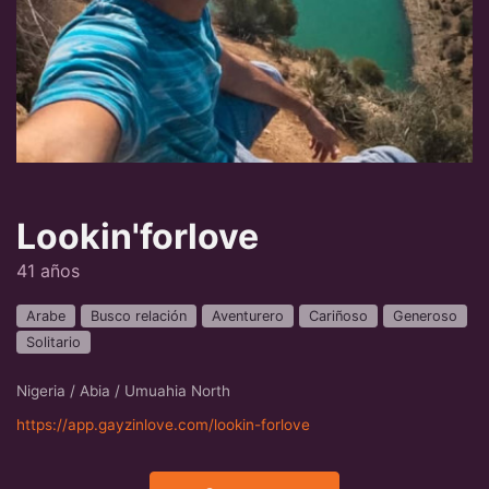
Lookin'forlove
41 años
Arabe
Busco relación
Aventurero
Cariñoso
Generoso
Solitario
Nigeria / Abia / Umuahia North
https://app.gayzinlove.com/lookin-forlove