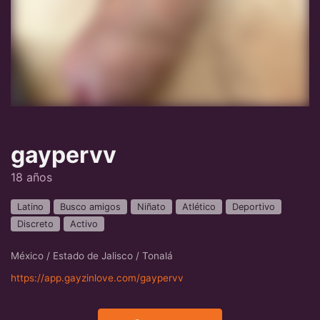
gaypervv
18 años
Latino
Busco amigos
Niñato
Atlético
Deportivo
Discreto
Activo
México / Estado de Jalisco / Tonalá
https://app.gayzinlove.com/gaypervv