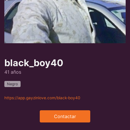
black_boy40
41 años
Negro
https://app.gayzinlove.com/black-boy40
Contactar