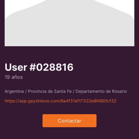
User #028816
19 años
Argentina / Provincia de Santa Fe / Departamento de Rosario
https://app.gayzinlove.com/6a4f31af17332e8f480fcf32
Contactar