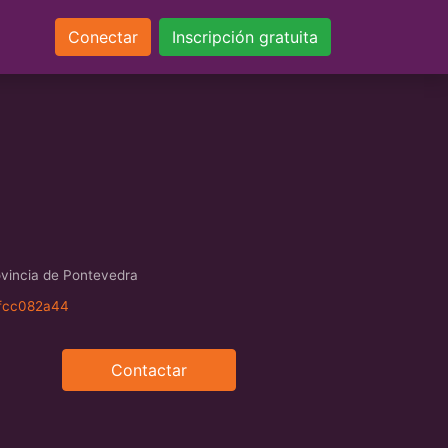
Conectar
Inscripción gratuita
vincia de Pontevedra
0fcc082a44
Contactar