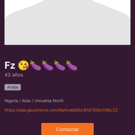
Fz 😘🍆🍆🍆🍆
43 años
Arabe
Nigeria / Abia / Umuahia North
https://app.gayzinlove.com/6a4cddd5bc81d730bc09bc32
Contactar