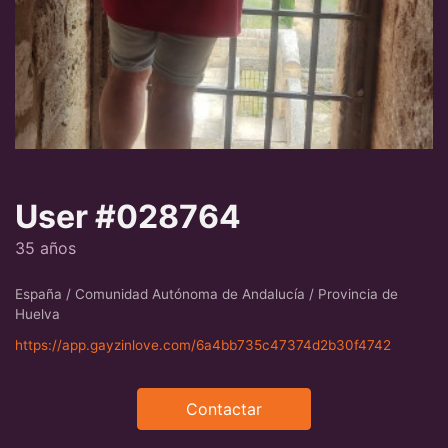
User #028764
35 años
España / Comunidad Autónoma de Andalucía / Provincia de
Huelva
https://app.gayzinlove.com/6a4bb735c47374d2b30f4742
Contactar