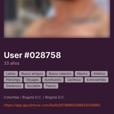
User #028758
33 años
Latino
Busco amigos
Busco relación
Macho
Atlético
Piercings
Tatuajes
Aventurero
Cariñoso
Extrovertido
Generoso
Sociable
Pasivo
Colombia / Bogotá D.C. / Bogotá D.C.
https://app.gayzinlove.com/6a4b26796860088635046962