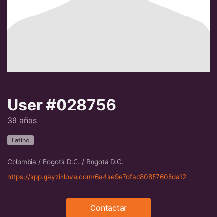
User #028756
39 años
Latino
Colombia / Bogotá D.C. / Bogotá D.C.
https://app.gayzinlove.com/6a4ae9e7dfad80857608da12
Contactar