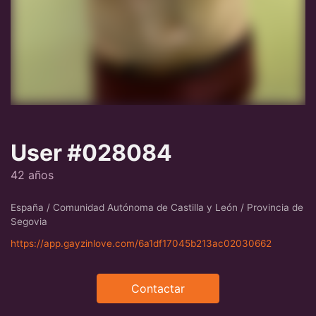
User #028084
42 años
España / Comunidad Autónoma de Castilla y León / Provincia de
Segovia
https://app.gayzinlove.com/6a1df17045b213ac02030662
Contactar