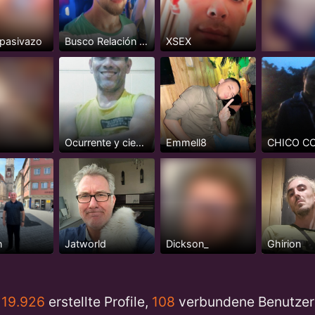
_pasivazo
Busco Relación Seria y Estable
XSEX
Ocurrente y cientifico
Emmell8
n
Jatworld
Dickson_
Ghirion
19.926
erstellte Profile,
108
verbundene Benutzer