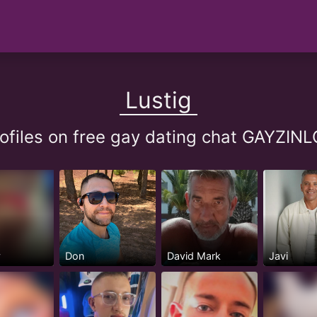
Lustig
rofiles on free gay dating chat GAYZI
y
Don
David Mark
Javi