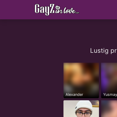
Lustig p
Alexander
Yusma