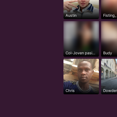
Austin
Fisting
Col-Joven pasivo serio, 24 años
Budy
Chris
Dowde