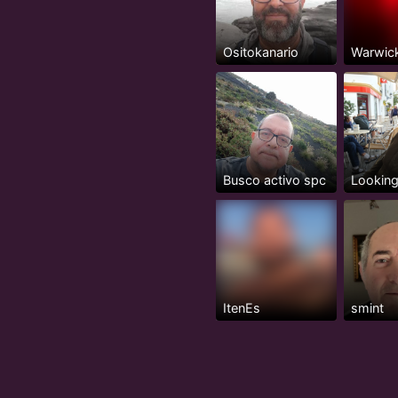
Ositokanario
Warwic
Busco activo spc
Lookin
ItenEs
smint