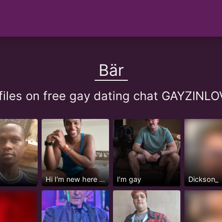
Bär
files on free gay dating chat GAYZIN
Hi I'm new here but not really...
I’m gay
Dickson_