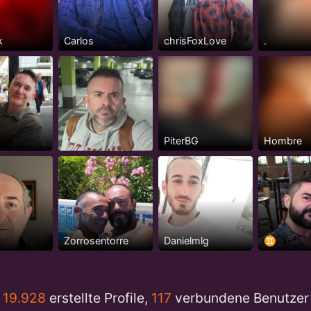
k
Carlos
chrisFoxLove
.
g
PiterBG
Hombre
Zorrosentorre
Danielmlg
♊️
19.928
erstellte Profile,
117
verbundene Benutzer