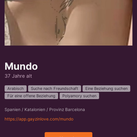
Mundo
37 Jahre alt
Arabisch
Suche nach Freundschaft
Eine Beziehung suchen
Für eine offene Beziehung
Polyamory suchen
Spanien / Katalonien / Provinz Barcelona
https://app.gayzinlove.com/mundo