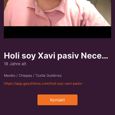
Holi soy Xavi pasiv Necesito un...
18 Jahre alt
Mexiko / Chiapas / Tuxtla Gutiérrez
https://app.gayzinlove.com/holi-soy-xavi-pasiv-
Kontakt