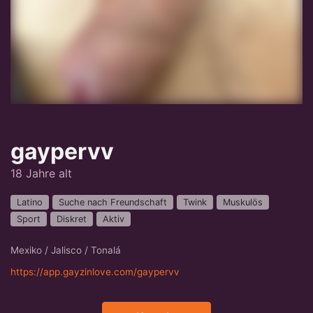
gaypervv
18 Jahre alt
Latino
Suche nach Freundschaft
Twink
Muskulös
Sport
Diskret
Aktiv
Mexiko / Jalisco / Tonalá
https://app.gayzinlove.com/gaypervv