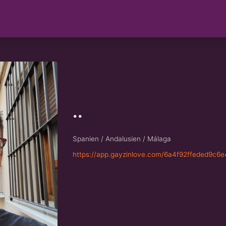
..
Spanien / Andalusien / Málaga
https://app.gayzinlove.com/6a4f92ffeded9c6