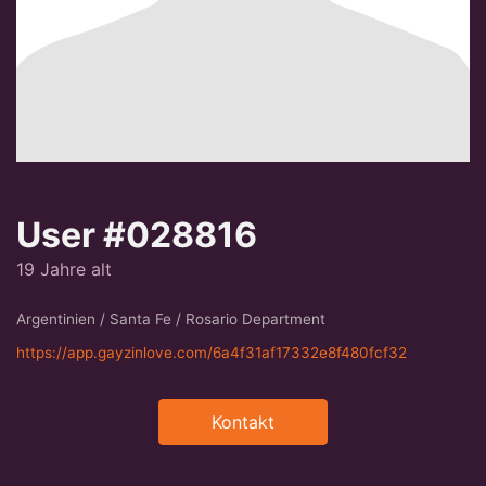
User #028816
19 Jahre alt
Argentinien / Santa Fe / Rosario Department
https://app.gayzinlove.com/6a4f31af17332e8f480fcf32
Kontakt