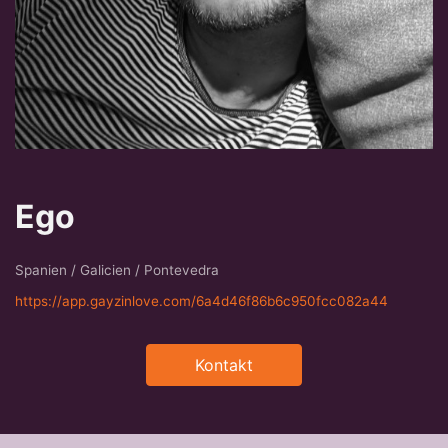
Ego
Spanien / Galicien / Pontevedra
https://app.gayzinlove.com/6a4d46f86b6c950fcc082a44
Kontakt