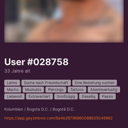
User #028758
33 Jahre alt
Latino
Suche nach Freundschaft
Eine Beziehung suchen
Macho
Muskulös
Piercings
Tattoos
Abenteuerlustig
Liebevoll
Extravertiert
Großzügig
Gesellig
Passiv
Kolumbien / Bogota D.C. / Bogotá D.C.
https://app.gayzinlove.com/6a4b26796860088635046962