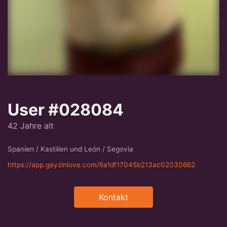
User #028084
42 Jahre alt
Spanien / Kastilien und León / Segovia
https://app.gayzinlove.com/6a1df17045b213ac02030662
Kontakt